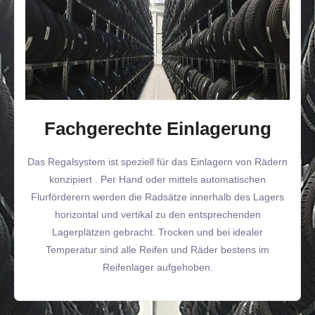
Fachgerechte Einlagerung
Das Regalsystem ist speziell für das Einlagern von Rädern
konzipiert . Per Hand oder mittels automatischen
Flurförderern werden die Radsätze innerhalb des Lagers
horizontal und vertikal zu den entsprechenden
Lagerplätzen gebracht. Trocken und bei idealer
Temperatur sind alle Reifen und Räder bestens im
Reifenlager aufgehoben.